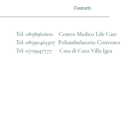
Contatti
Tel: 0858961600 Centro Medico Life Care
Tel:
08590465507 Poliambulatorio Convento
Tel: 0719947777 Casa di Cura Villa Igea