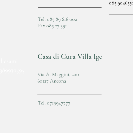
085 904655
Tel. 085 89 616 002
Fax 085 27 391
Casa di Cura Villa Igea
ed esami
3389930595
Via A. Maggini, 200
60127 Ancona
Tel. 0719947777