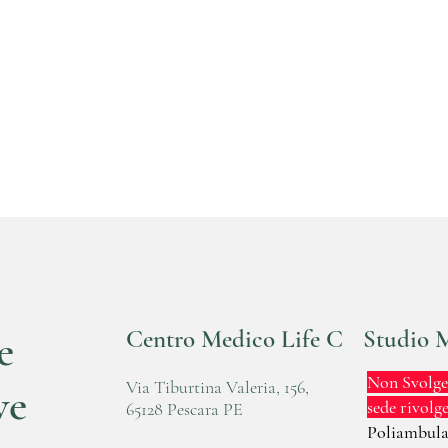
e
Centro Medico Life Care
Studio M
Non Svolge 
Via Tiburtina Valeria, 156,
ve
sede rivolge
65128 Pescara PE
Poliambula