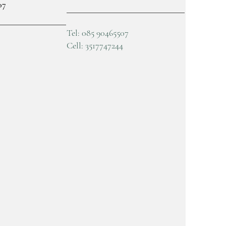
07
Tel:
085 90465507
Cell: 3517747244