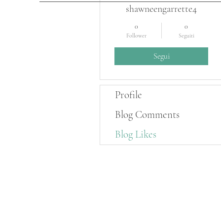
shawneengarrette4
0
0
Follower
Seguiti
Segui
Profile
Blog Comments
Blog Likes