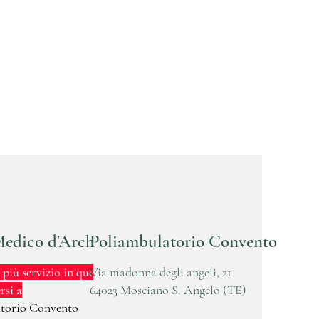
edico d'Archivio
Poliambulatorio Convento
più servizio in questa
Via madonna degli angeli, 21
rsi a
64023 Mosciano S. Angelo (TE)
torio Convento