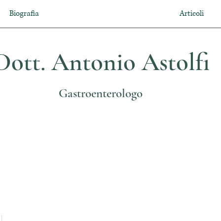
Biografia
Articoli
Dott. Antonio Astolfi
Gastroenterologo
Per visite specialistiche ed esami
endoscopici chiamare cell. 3389930595