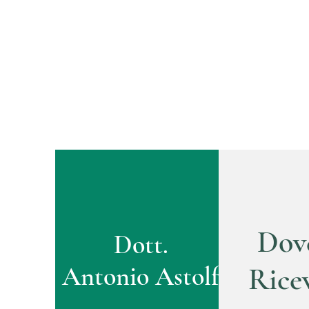
Dov
Dott.
Antonio Astolfi
Rice