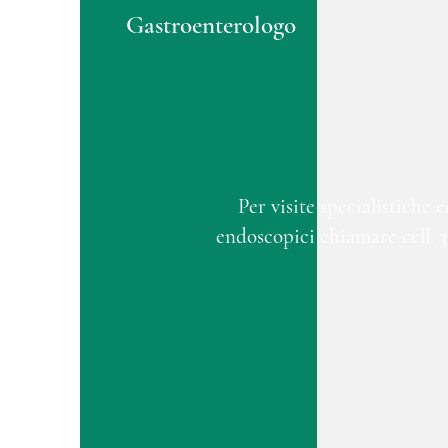
Gastroenterologo
Per visite specialistiche 
endoscopici chiamare cell. 