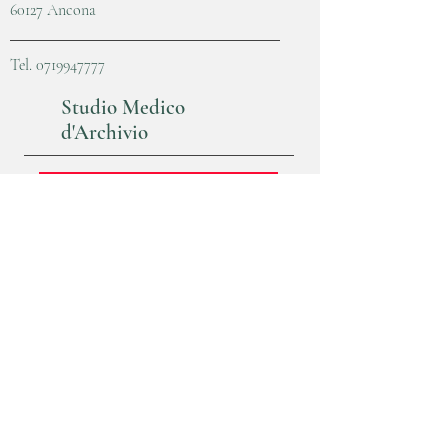
60127 Ancona
Tel.
0719947777
Studio Medico
d'Archivio
Non Svolge più servizio in questa sede
rivolgersi a
Poliambulatorio Convento
085 90465507
Poliambulatorio
Convento
Via madonna degli angeli, 21
64023 Mosciano S. Angelo (TE)