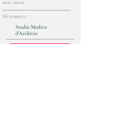
60127 Ancona
Tel.
0719947777
Studio Medico
d'Archivio
Non Svolge più servizio in questa sede
rivolgersi a
Poliambulatorio Convento
085 90465507
Poliambulatorio
Convento
Via madonna degli angeli, 21
64023 Mosciano S. Angelo (TE)