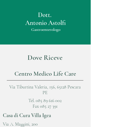
Dott.
Antonio Astolfi
Gastroenterologo
Dove Riceve
Centro Medico Life Care
Via Tiburtina Valeria, 156, 65128 Pescara
PE
Tel.
085 89 616 002
Fax 085 27 391
Casa di Cura Villa Igea
Via A. Maggini, 200